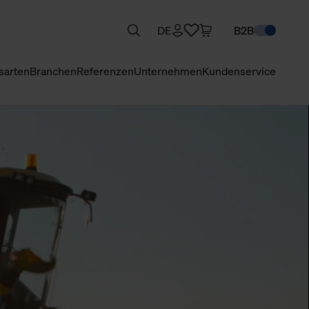
DE
B2B
sarten
Branchen
Referenzen
Unternehmen
Kundenservice