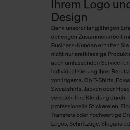
Ihrem Logo un
verbundene Verwendung der 
Design
Weitere Informationen über C
Dank unserer langjährigen Erf
unserer Datenschutzerklärun
der engen Zusammenarbeit mi
Business-Kunden erhalten Sie 
nicht nur erstklassige Produkt
auch umfassenden Service run
Individualisierung Ihrer Beruf
von trigema. Ob T-Shirts, Polos
Sweatshirts, Jacken oder Hose
veredeln Ihre Kleidung durch
professionelle Stickereien, Flo
Transfers oder hochwertige Dr
Logos, Schriftzüge, Slogans od