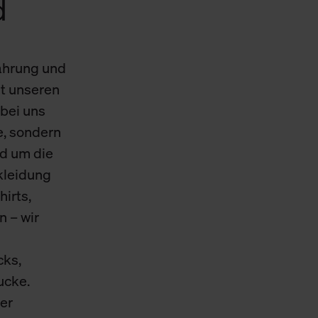
d
Cookies sowie die bis zum Zeitpunkt der Änderung gesammelte
ookies und Web-Technologien sowie die Nutzung Ihrer persönlic
ahrung und
g.
t unseren
bei uns
e, sondern
d um die
skleidung
hirts,
n – wir
cks,
ucke.
er