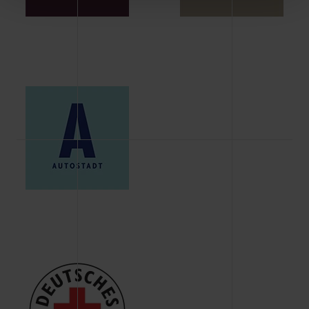
Schaltflächen können Sie die Arten der Cookies selbst
festlegen, die Sie erlauben oder ablehnen möchten und
dies mit einem Klick auf „Auswahl erlauben“ bestätigen.
Fall Sie nur die notwendigen Cookies erlauben möchten,
verwenden wir lediglich die erwähnten technisch
erforderlichen Cookies.
Über den Reiter „Details“ erfahren Sie weiterführende
Informationen über die jeweiligen Cookies und ihren
Verwendungszweck. Bei „Über Cookies“ können Sie
allgemeine Informationen über Cookies einsehen. Über
den Menüpunkt „Datenschutzeinstellungen“ können Sie
jederzeit Ihre Einwilligungserklärung anpassen. Ihre
Einwilligung ist grundsätzlich freiwillig, für die Nutzung
der Webseite nicht erforderlich und kann jederzeit mit
Wirkung für die Zukunft widerrufen. Der Widerruf der
Einwilligung hat jedoch keine Auswirkung auf die
bisherigen Einstellungen und die damit verbundene
Verwendung der Cookies sowie die bis zum Zeitpunkt der