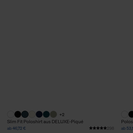
+2
Slim Fit Poloshirt aus DELUXE-Piqué
Polos
ab 46,72 €
298
ab 53,