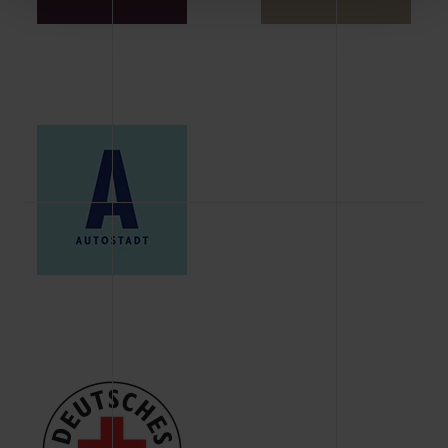
Schaltflächen können Sie die Arten der Cookies selbst
festlegen, die Sie erlauben oder ablehnen möchten und
dies mit einem Klick auf „Auswahl erlauben“ bestätigen.
Fall Sie nur die notwendigen Cookies erlauben möchten,
verwenden wir lediglich die erwähnten technisch
erforderlichen Cookies.
Über den Reiter „Details“ erfahren Sie weiterführende
Informationen über die jeweiligen Cookies und ihren
Verwendungszweck. Bei „Über Cookies“ können Sie
allgemeine Informationen über Cookies einsehen. Über
den Menüpunkt „Datenschutzeinstellungen“ können Sie
jederzeit Ihre Einwilligungserklärung anpassen. Ihre
Einwilligung ist grundsätzlich freiwillig, für die Nutzung
der Webseite nicht erforderlich und kann jederzeit mit
Wirkung für die Zukunft widerrufen. Der Widerruf der
Einwilligung hat jedoch keine Auswirkung auf die
bisherigen Einstellungen und die damit verbundene
Verwendung der Cookies sowie die bis zum Zeitpunkt der