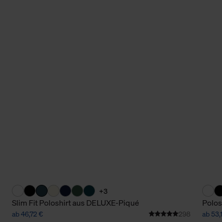
+3
Slim Fit Poloshirt aus DELUXE-Piqué
Polos
ab 46,72 €
298
ab 53,