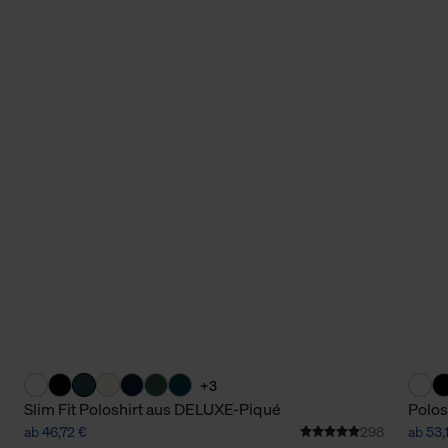
+3
Slim Fit Poloshirt aus DELUXE-Piqué
Polos
ab 46,72 €
298
ab 53,