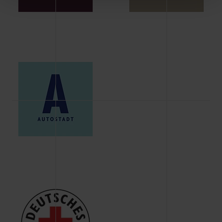
Schaltflächen können Sie die Arten der Cookies selbst
festlegen, die Sie erlauben oder ablehnen möchten und
dies mit einem Klick auf „Auswahl erlauben“ bestätigen.
Fall Sie nur die notwendigen Cookies erlauben möchten,
verwenden wir lediglich die erwähnten technisch
erforderlichen Cookies.
Über den Reiter „Details“ erfahren Sie weiterführende
Informationen über die jeweiligen Cookies und ihren
Verwendungszweck. Bei „Über Cookies“ können Sie
allgemeine Informationen über Cookies einsehen. Über
den Menüpunkt „Datenschutzeinstellungen“ können Sie
jederzeit Ihre Einwilligungserklärung anpassen. Ihre
Einwilligung ist grundsätzlich freiwillig, für die Nutzung
der Webseite nicht erforderlich und kann jederzeit mit
Wirkung für die Zukunft widerrufen. Der Widerruf der
Einwilligung hat jedoch keine Auswirkung auf die
bisherigen Einstellungen und die damit verbundene
Verwendung der Cookies sowie die bis zum Zeitpunkt der