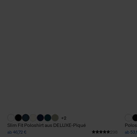
+2
Slim Fit Poloshirt aus DELUXE-Piqué
Polos
ab 46,72 €
298
ab 53,