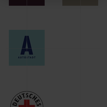
Schaltflächen können Sie die Arten der Cookies selbst
festlegen, die Sie erlauben oder ablehnen möchten und
dies mit einem Klick auf „Auswahl erlauben“ bestätigen.
Fall Sie nur die notwendigen Cookies erlauben möchten,
verwenden wir lediglich die erwähnten technisch
erforderlichen Cookies.
Über den Reiter „Details“ erfahren Sie weiterführende
Informationen über die jeweiligen Cookies und ihren
Verwendungszweck. Bei „Über Cookies“ können Sie
allgemeine Informationen über Cookies einsehen. Über
den Menüpunkt „Datenschutzeinstellungen“ können Sie
jederzeit Ihre Einwilligungserklärung anpassen. Ihre
Einwilligung ist grundsätzlich freiwillig, für die Nutzung
der Webseite nicht erforderlich und kann jederzeit mit
Wirkung für die Zukunft widerrufen. Der Widerruf der
Einwilligung hat jedoch keine Auswirkung auf die
bisherigen Einstellungen und die damit verbundene
Verwendung der Cookies sowie die bis zum Zeitpunkt der