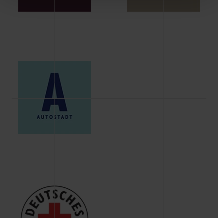
Schaltflächen können Sie die Arten der Cookies selbst
festlegen, die Sie erlauben oder ablehnen möchten und
dies mit einem Klick auf „Auswahl erlauben“ bestätigen.
Fall Sie nur die notwendigen Cookies erlauben möchten,
verwenden wir lediglich die erwähnten technisch
erforderlichen Cookies.
Über den Reiter „Details“ erfahren Sie weiterführende
Informationen über die jeweiligen Cookies und ihren
Verwendungszweck. Bei „Über Cookies“ können Sie
allgemeine Informationen über Cookies einsehen. Über
den Menüpunkt „Datenschutzeinstellungen“ können Sie
jederzeit Ihre Einwilligungserklärung anpassen. Ihre
Einwilligung ist grundsätzlich freiwillig, für die Nutzung
der Webseite nicht erforderlich und kann jederzeit mit
Wirkung für die Zukunft widerrufen. Der Widerruf der
Einwilligung hat jedoch keine Auswirkung auf die
bisherigen Einstellungen und die damit verbundene
Verwendung der Cookies sowie die bis zum Zeitpunkt der