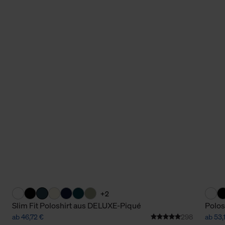
+2
Slim Fit Poloshirt aus DELUXE-Piqué
Polos
ab 46,72 €
298
ab 53,