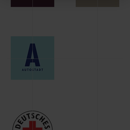
Schaltflächen können Sie die Arten der Cookies selbst
festlegen, die Sie erlauben oder ablehnen möchten und
dies mit einem Klick auf „Auswahl erlauben“ bestätigen.
Fall Sie nur die notwendigen Cookies erlauben möchten,
verwenden wir lediglich die erwähnten technisch
erforderlichen Cookies.
Über den Reiter „Details“ erfahren Sie weiterführende
Informationen über die jeweiligen Cookies und ihren
Verwendungszweck. Bei „Über Cookies“ können Sie
allgemeine Informationen über Cookies einsehen. Über
den Menüpunkt „Datenschutzeinstellungen“ können Sie
jederzeit Ihre Einwilligungserklärung anpassen. Ihre
Einwilligung ist grundsätzlich freiwillig, für die Nutzung
der Webseite nicht erforderlich und kann jederzeit mit
Wirkung für die Zukunft widerrufen. Der Widerruf der
Einwilligung hat jedoch keine Auswirkung auf die
bisherigen Einstellungen und die damit verbundene
Verwendung der Cookies sowie die bis zum Zeitpunkt der