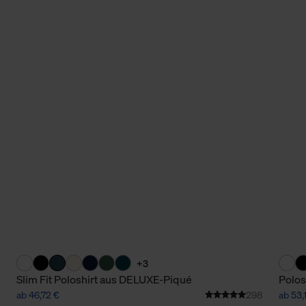
+3
Slim Fit Poloshirt aus DELUXE-Piqué
Polos
ab 46,72 €
298
ab 53,