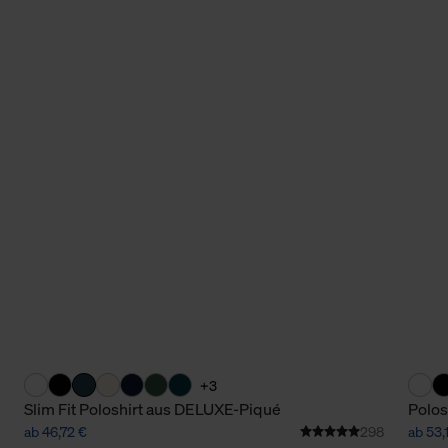
+3
Slim Fit Poloshirt aus DELUXE-Piqué
Polos
ab 46,72 €
298
ab 53,