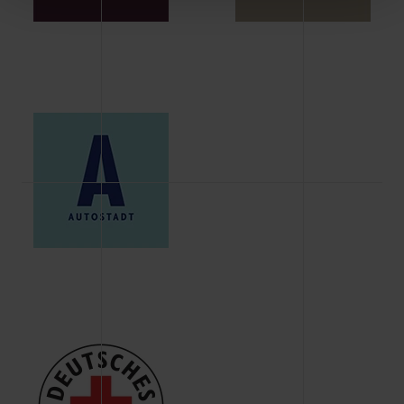
Schaltflächen können Sie die Arten der Cookies selbst
festlegen, die Sie erlauben oder ablehnen möchten und
dies mit einem Klick auf „Auswahl erlauben“ bestätigen.
Fall Sie nur die notwendigen Cookies erlauben möchten,
verwenden wir lediglich die erwähnten technisch
erforderlichen Cookies.
Über den Reiter „Details“ erfahren Sie weiterführende
Informationen über die jeweiligen Cookies und ihren
Verwendungszweck. Bei „Über Cookies“ können Sie
allgemeine Informationen über Cookies einsehen. Über
den Menüpunkt „Datenschutzeinstellungen“ können Sie
jederzeit Ihre Einwilligungserklärung anpassen. Ihre
Einwilligung ist grundsätzlich freiwillig, für die Nutzung
der Webseite nicht erforderlich und kann jederzeit mit
Wirkung für die Zukunft widerrufen. Der Widerruf der
Einwilligung hat jedoch keine Auswirkung auf die
bisherigen Einstellungen und die damit verbundene
Verwendung der Cookies sowie die bis zum Zeitpunkt der