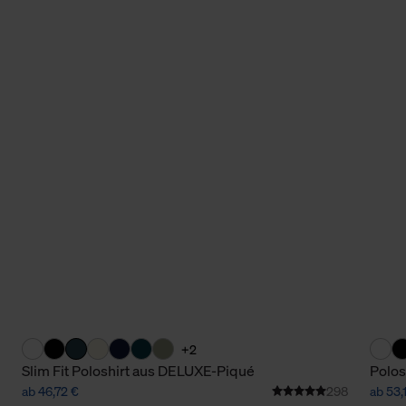
+2
Slim Fit Poloshirt aus DELUXE-Piqué
Polos
ab 46,72 €
298
ab 53,