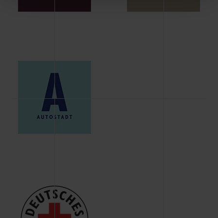
Schaltflächen können Sie die Arten der Cookies selbst
festlegen, die Sie erlauben oder ablehnen möchten und
dies mit einem Klick auf „Auswahl erlauben“ bestätigen.
Fall Sie nur die notwendigen Cookies erlauben möchten,
verwenden wir lediglich die erwähnten technisch
erforderlichen Cookies.
Über den Reiter „Details“ erfahren Sie weiterführende
Informationen über die jeweiligen Cookies und ihren
Verwendungszweck. Bei „Über Cookies“ können Sie
allgemeine Informationen über Cookies einsehen. Über
den Menüpunkt „Datenschutzeinstellungen“ können Sie
jederzeit Ihre Einwilligungserklärung anpassen. Ihre
Einwilligung ist grundsätzlich freiwillig, für die Nutzung
der Webseite nicht erforderlich und kann jederzeit mit
Wirkung für die Zukunft widerrufen. Der Widerruf der
Einwilligung hat jedoch keine Auswirkung auf die
bisherigen Einstellungen und die damit verbundene
Verwendung der Cookies sowie die bis zum Zeitpunkt der