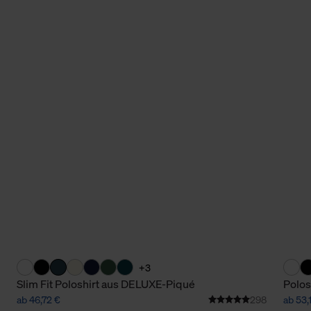
+3
Slim Fit Poloshirt aus DELUXE-Piqué
Polos
ab 46,72 €
298
ab 53,