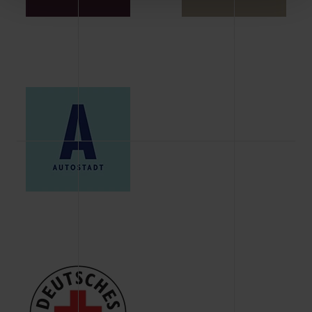
Schaltflächen können Sie die Arten der Cookies selbst
festlegen, die Sie erlauben oder ablehnen möchten und
dies mit einem Klick auf „Auswahl erlauben“ bestätigen.
Fall Sie nur die notwendigen Cookies erlauben möchten,
verwenden wir lediglich die erwähnten technisch
erforderlichen Cookies.
Über den Reiter „Details“ erfahren Sie weiterführende
Informationen über die jeweiligen Cookies und ihren
Verwendungszweck. Bei „Über Cookies“ können Sie
allgemeine Informationen über Cookies einsehen. Über
den Menüpunkt „Datenschutzeinstellungen“ können Sie
jederzeit Ihre Einwilligungserklärung anpassen. Ihre
Einwilligung ist grundsätzlich freiwillig, für die Nutzung
der Webseite nicht erforderlich und kann jederzeit mit
Wirkung für die Zukunft widerrufen. Der Widerruf der
Einwilligung hat jedoch keine Auswirkung auf die
bisherigen Einstellungen und die damit verbundene
Verwendung der Cookies sowie die bis zum Zeitpunkt der