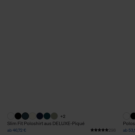
+2
Slim Fit Poloshirt aus DELUXE-Piqué
Polos
ab 46,72 €
298
ab 53,