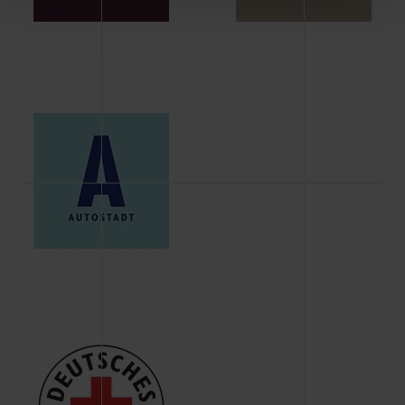
Schaltflächen können Sie die Arten der Cookies selbst
festlegen, die Sie erlauben oder ablehnen möchten und
dies mit einem Klick auf „Auswahl erlauben“ bestätigen.
Fall Sie nur die notwendigen Cookies erlauben möchten,
verwenden wir lediglich die erwähnten technisch
erforderlichen Cookies.
Über den Reiter „Details“ erfahren Sie weiterführende
Informationen über die jeweiligen Cookies und ihren
Verwendungszweck. Bei „Über Cookies“ können Sie
allgemeine Informationen über Cookies einsehen. Über
den Menüpunkt „Datenschutzeinstellungen“ können Sie
jederzeit Ihre Einwilligungserklärung anpassen. Ihre
Einwilligung ist grundsätzlich freiwillig, für die Nutzung
der Webseite nicht erforderlich und kann jederzeit mit
Wirkung für die Zukunft widerrufen. Der Widerruf der
Einwilligung hat jedoch keine Auswirkung auf die
bisherigen Einstellungen und die damit verbundene
Verwendung der Cookies sowie die bis zum Zeitpunkt der