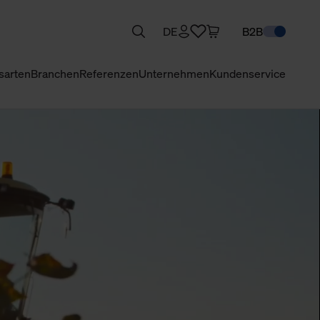
DE
B2B
sarten
Branchen
Referenzen
Unternehmen
Kundenservice