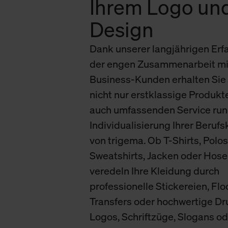
Ihrem Logo un
verbundene Verwendung der 
Design
Weitere Informationen über C
Dank unserer langjährigen Erf
unserer Datenschutzerklärun
der engen Zusammenarbeit mi
Business-Kunden erhalten Sie 
nicht nur erstklassige Produkt
auch umfassenden Service run
Individualisierung Ihrer Beruf
von trigema. Ob T-Shirts, Polos
Sweatshirts, Jacken oder Hose
veredeln Ihre Kleidung durch
professionelle Stickereien, Flo
Transfers oder hochwertige Dr
Logos, Schriftzüge, Slogans od