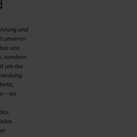
d
Cookies sowie die bis zum Zeitpunkt der Änderung gesammelte
ookies und Web-Technologien sowie die Nutzung Ihrer persönlic
ahrung und
g.
t unseren
bei uns
e, sondern
d um die
skleidung
hirts,
n – wir
cks,
ucke.
er