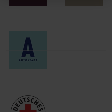
Schaltflächen können Sie die Arten der Cookies selbst
festlegen, die Sie erlauben oder ablehnen möchten und
dies mit einem Klick auf „Auswahl erlauben“ bestätigen.
Fall Sie nur die notwendigen Cookies erlauben möchten,
verwenden wir lediglich die erwähnten technisch
erforderlichen Cookies.
Über den Reiter „Details“ erfahren Sie weiterführende
Informationen über die jeweiligen Cookies und ihren
Verwendungszweck. Bei „Über Cookies“ können Sie
allgemeine Informationen über Cookies einsehen. Über
den Menüpunkt „Datenschutzeinstellungen“ können Sie
jederzeit Ihre Einwilligungserklärung anpassen. Ihre
Einwilligung ist grundsätzlich freiwillig, für die Nutzung
der Webseite nicht erforderlich und kann jederzeit mit
Wirkung für die Zukunft widerrufen. Der Widerruf der
Einwilligung hat jedoch keine Auswirkung auf die
bisherigen Einstellungen und die damit verbundene
Verwendung der Cookies sowie die bis zum Zeitpunkt der