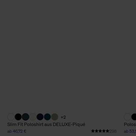
+2
Slim Fit Poloshirt aus DELUXE-Piqué
Polos
ab 46,72 €
298
ab 53,