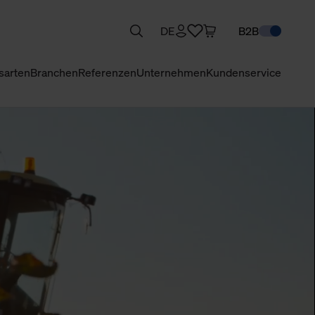
DE
B2B
sarten
Branchen
Referenzen
Unternehmen
Kundenservice