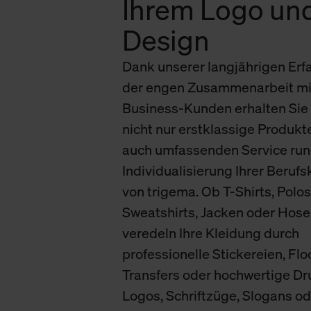
Ihrem Logo un
verbundene Verwendung der 
Design
Weitere Informationen über C
Dank unserer langjährigen Erf
unserer Datenschutzerklärun
der engen Zusammenarbeit mi
Business-Kunden erhalten Sie 
nicht nur erstklassige Produkt
auch umfassenden Service run
Individualisierung Ihrer Beruf
von trigema. Ob T-Shirts, Polos
Sweatshirts, Jacken oder Hose
veredeln Ihre Kleidung durch
professionelle Stickereien, Flo
Transfers oder hochwertige Dr
Logos, Schriftzüge, Slogans od