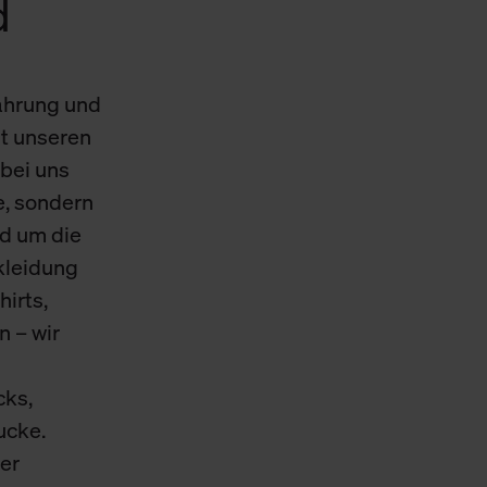
d
Cookies sowie die bis zum Zeitpunkt der Änderung gesammelte
ookies und Web-Technologien sowie die Nutzung Ihrer persönlic
ahrung und
g.
t unseren
bei uns
e, sondern
d um die
skleidung
hirts,
n – wir
cks,
ucke.
er