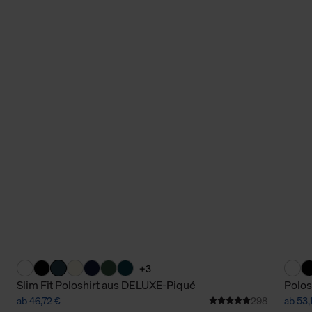
+3
Slim Fit Poloshirt aus DELUXE-Piqué
Polos
ab 46,72 €
298
ab 53,