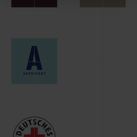
Schaltflächen können Sie die Arten der Cookies selbst
festlegen, die Sie erlauben oder ablehnen möchten und
dies mit einem Klick auf „Auswahl erlauben“ bestätigen.
Fall Sie nur die notwendigen Cookies erlauben möchten,
verwenden wir lediglich die erwähnten technisch
erforderlichen Cookies.
Über den Reiter „Details“ erfahren Sie weiterführende
Informationen über die jeweiligen Cookies und ihren
Verwendungszweck. Bei „Über Cookies“ können Sie
allgemeine Informationen über Cookies einsehen. Über
den Menüpunkt „Datenschutzeinstellungen“ können Sie
jederzeit Ihre Einwilligungserklärung anpassen. Ihre
Einwilligung ist grundsätzlich freiwillig, für die Nutzung
der Webseite nicht erforderlich und kann jederzeit mit
Wirkung für die Zukunft widerrufen. Der Widerruf der
Einwilligung hat jedoch keine Auswirkung auf die
bisherigen Einstellungen und die damit verbundene
Verwendung der Cookies sowie die bis zum Zeitpunkt der