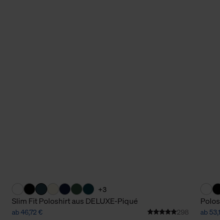
+3
Slim Fit Poloshirt aus DELUXE-Piqué
Polos
ab 46,72 €
298
ab 53,