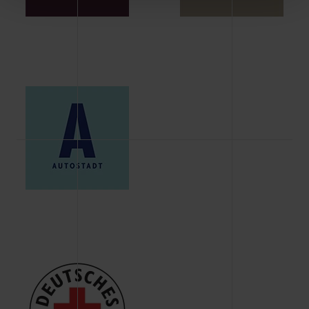
Schaltflächen können Sie die Arten der Cookies selbst
festlegen, die Sie erlauben oder ablehnen möchten und
dies mit einem Klick auf „Auswahl erlauben“ bestätigen.
Fall Sie nur die notwendigen Cookies erlauben möchten,
verwenden wir lediglich die erwähnten technisch
erforderlichen Cookies.
Über den Reiter „Details“ erfahren Sie weiterführende
Informationen über die jeweiligen Cookies und ihren
Verwendungszweck. Bei „Über Cookies“ können Sie
allgemeine Informationen über Cookies einsehen. Über
den Menüpunkt „Datenschutzeinstellungen“ können Sie
jederzeit Ihre Einwilligungserklärung anpassen. Ihre
Einwilligung ist grundsätzlich freiwillig, für die Nutzung
der Webseite nicht erforderlich und kann jederzeit mit
Wirkung für die Zukunft widerrufen. Der Widerruf der
Einwilligung hat jedoch keine Auswirkung auf die
bisherigen Einstellungen und die damit verbundene
Verwendung der Cookies sowie die bis zum Zeitpunkt der