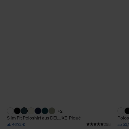
+2
Slim Fit Poloshirt aus DELUXE-Piqué
Polos
ab 46,72 €
298
ab 53,