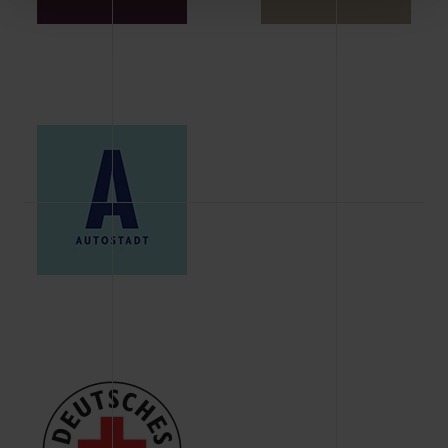
Schaltflächen können Sie die Arten der Cookies selbst
festlegen, die Sie erlauben oder ablehnen möchten und
dies mit einem Klick auf „Auswahl erlauben“ bestätigen.
Fall Sie nur die notwendigen Cookies erlauben möchten,
verwenden wir lediglich die erwähnten technisch
erforderlichen Cookies.
Über den Reiter „Details“ erfahren Sie weiterführende
Informationen über die jeweiligen Cookies und ihren
Verwendungszweck. Bei „Über Cookies“ können Sie
allgemeine Informationen über Cookies einsehen. Über
den Menüpunkt „Datenschutzeinstellungen“ können Sie
jederzeit Ihre Einwilligungserklärung anpassen. Ihre
Einwilligung ist grundsätzlich freiwillig, für die Nutzung
der Webseite nicht erforderlich und kann jederzeit mit
Wirkung für die Zukunft widerrufen. Der Widerruf der
Einwilligung hat jedoch keine Auswirkung auf die
bisherigen Einstellungen und die damit verbundene
Verwendung der Cookies sowie die bis zum Zeitpunkt der