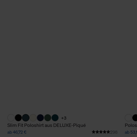
+3
Slim Fit Poloshirt aus DELUXE-Piqué
Polos
ab 46,72 €
298
ab 53,