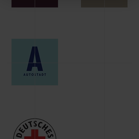
Schaltflächen können Sie die Arten der Cookies selbst
festlegen, die Sie erlauben oder ablehnen möchten und
dies mit einem Klick auf „Auswahl erlauben“ bestätigen.
Fall Sie nur die notwendigen Cookies erlauben möchten,
verwenden wir lediglich die erwähnten technisch
erforderlichen Cookies.
Über den Reiter „Details“ erfahren Sie weiterführende
Informationen über die jeweiligen Cookies und ihren
Verwendungszweck. Bei „Über Cookies“ können Sie
allgemeine Informationen über Cookies einsehen. Über
den Menüpunkt „Datenschutzeinstellungen“ können Sie
jederzeit Ihre Einwilligungserklärung anpassen. Ihre
Einwilligung ist grundsätzlich freiwillig, für die Nutzung
der Webseite nicht erforderlich und kann jederzeit mit
Wirkung für die Zukunft widerrufen. Der Widerruf der
Einwilligung hat jedoch keine Auswirkung auf die
bisherigen Einstellungen und die damit verbundene
Verwendung der Cookies sowie die bis zum Zeitpunkt der