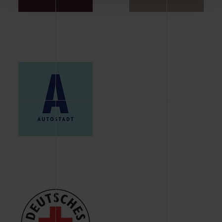
Schaltflächen können Sie die Arten der Cookies selbst
festlegen, die Sie erlauben oder ablehnen möchten und
dies mit einem Klick auf „Auswahl erlauben“ bestätigen.
Fall Sie nur die notwendigen Cookies erlauben möchten,
verwenden wir lediglich die erwähnten technisch
erforderlichen Cookies.
Über den Reiter „Details“ erfahren Sie weiterführende
Informationen über die jeweiligen Cookies und ihren
Verwendungszweck. Bei „Über Cookies“ können Sie
allgemeine Informationen über Cookies einsehen. Über
den Menüpunkt „Datenschutzeinstellungen“ können Sie
jederzeit Ihre Einwilligungserklärung anpassen. Ihre
Einwilligung ist grundsätzlich freiwillig, für die Nutzung
der Webseite nicht erforderlich und kann jederzeit mit
Wirkung für die Zukunft widerrufen. Der Widerruf der
Einwilligung hat jedoch keine Auswirkung auf die
bisherigen Einstellungen und die damit verbundene
Verwendung der Cookies sowie die bis zum Zeitpunkt der