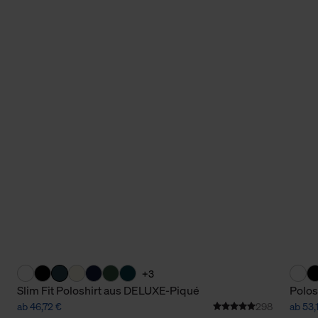
+3
Slim Fit Poloshirt aus DELUXE-Piqué
Polos
ab 46,72 €
298
ab 53,