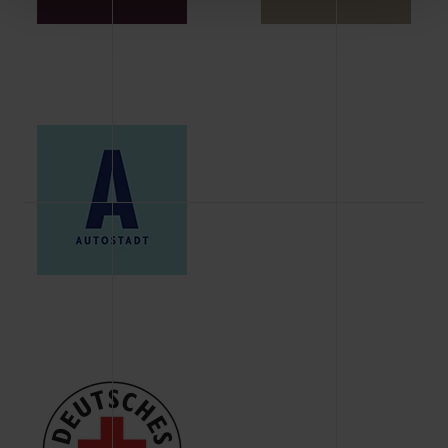
Schaltflächen können Sie die Arten der Cookies selbst
festlegen, die Sie erlauben oder ablehnen möchten und
dies mit einem Klick auf „Auswahl erlauben“ bestätigen.
Fall Sie nur die notwendigen Cookies erlauben möchten,
verwenden wir lediglich die erwähnten technisch
erforderlichen Cookies.
Über den Reiter „Details“ erfahren Sie weiterführende
Informationen über die jeweiligen Cookies und ihren
Verwendungszweck. Bei „Über Cookies“ können Sie
allgemeine Informationen über Cookies einsehen. Über
den Menüpunkt „Datenschutzeinstellungen“ können Sie
jederzeit Ihre Einwilligungserklärung anpassen. Ihre
Einwilligung ist grundsätzlich freiwillig, für die Nutzung
der Webseite nicht erforderlich und kann jederzeit mit
Wirkung für die Zukunft widerrufen. Der Widerruf der
Einwilligung hat jedoch keine Auswirkung auf die
bisherigen Einstellungen und die damit verbundene
Verwendung der Cookies sowie die bis zum Zeitpunkt der