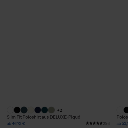
+2
Slim Fit Poloshirt aus DELUXE-Piqué
Polos
ab 46,72 €
298
ab 53,