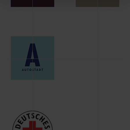
Schaltflächen können Sie die Arten der Cookies selbst
festlegen, die Sie erlauben oder ablehnen möchten und
dies mit einem Klick auf „Auswahl erlauben“ bestätigen.
Fall Sie nur die notwendigen Cookies erlauben möchten,
verwenden wir lediglich die erwähnten technisch
erforderlichen Cookies.
Über den Reiter „Details“ erfahren Sie weiterführende
Informationen über die jeweiligen Cookies und ihren
Verwendungszweck. Bei „Über Cookies“ können Sie
allgemeine Informationen über Cookies einsehen. Über
den Menüpunkt „Datenschutzeinstellungen“ können Sie
jederzeit Ihre Einwilligungserklärung anpassen. Ihre
Einwilligung ist grundsätzlich freiwillig, für die Nutzung
der Webseite nicht erforderlich und kann jederzeit mit
Wirkung für die Zukunft widerrufen. Der Widerruf der
Einwilligung hat jedoch keine Auswirkung auf die
bisherigen Einstellungen und die damit verbundene
Verwendung der Cookies sowie die bis zum Zeitpunkt der