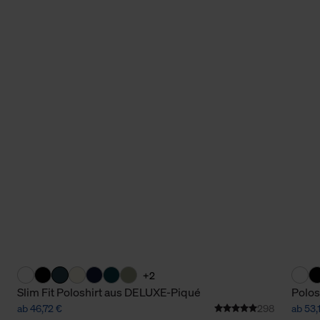
+2
Slim Fit Poloshirt aus DELUXE-Piqué
Polos
ab 46,72 €
298
ab 53,