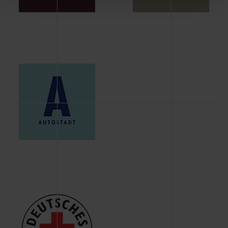
Schaltflächen können Sie die Arten der Cookies selbst
festlegen, die Sie erlauben oder ablehnen möchten und
dies mit einem Klick auf „Auswahl erlauben“ bestätigen.
Fall Sie nur die notwendigen Cookies erlauben möchten,
verwenden wir lediglich die erwähnten technisch
erforderlichen Cookies.
Über den Reiter „Details“ erfahren Sie weiterführende
Informationen über die jeweiligen Cookies und ihren
Verwendungszweck. Bei „Über Cookies“ können Sie
allgemeine Informationen über Cookies einsehen. Über
den Menüpunkt „Datenschutzeinstellungen“ können Sie
jederzeit Ihre Einwilligungserklärung anpassen. Ihre
Einwilligung ist grundsätzlich freiwillig, für die Nutzung
der Webseite nicht erforderlich und kann jederzeit mit
Wirkung für die Zukunft widerrufen. Der Widerruf der
Einwilligung hat jedoch keine Auswirkung auf die
bisherigen Einstellungen und die damit verbundene
Verwendung der Cookies sowie die bis zum Zeitpunkt der