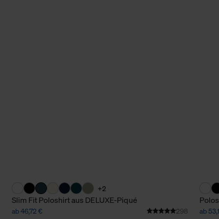
+2
Slim Fit Poloshirt aus DELUXE-Piqué
Polos
ab 46,72 €
298
ab 53,