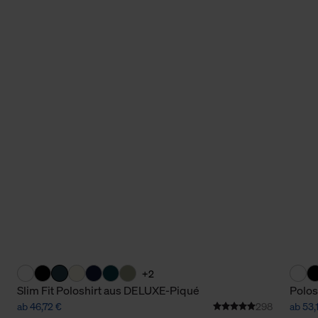
+2
Slim Fit Poloshirt aus DELUXE-Piqué
Polos
ab 46,72 €
298
ab 53,