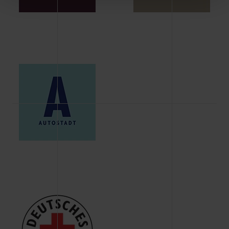
Schaltflächen können Sie die Arten der Cookies selbst
festlegen, die Sie erlauben oder ablehnen möchten und
dies mit einem Klick auf „Auswahl erlauben“ bestätigen.
Fall Sie nur die notwendigen Cookies erlauben möchten,
verwenden wir lediglich die erwähnten technisch
erforderlichen Cookies.
Über den Reiter „Details“ erfahren Sie weiterführende
Informationen über die jeweiligen Cookies und ihren
Verwendungszweck. Bei „Über Cookies“ können Sie
allgemeine Informationen über Cookies einsehen. Über
den Menüpunkt „Datenschutzeinstellungen“ können Sie
jederzeit Ihre Einwilligungserklärung anpassen. Ihre
Einwilligung ist grundsätzlich freiwillig, für die Nutzung
der Webseite nicht erforderlich und kann jederzeit mit
Wirkung für die Zukunft widerrufen. Der Widerruf der
Einwilligung hat jedoch keine Auswirkung auf die
bisherigen Einstellungen und die damit verbundene
Verwendung der Cookies sowie die bis zum Zeitpunkt der