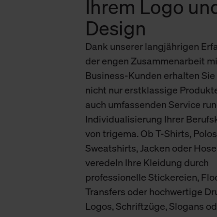
Ihrem Logo un
verbundene Verwendung der 
Design
Weitere Informationen über C
Dank unserer langjährigen Erf
unserer Datenschutzerklärun
der engen Zusammenarbeit mi
Business-Kunden erhalten Sie 
nicht nur erstklassige Produkt
auch umfassenden Service run
Individualisierung Ihrer Beruf
von trigema. Ob T-Shirts, Polos
Sweatshirts, Jacken oder Hose
veredeln Ihre Kleidung durch
professionelle Stickereien, Flo
Transfers oder hochwertige Dr
Logos, Schriftzüge, Slogans od