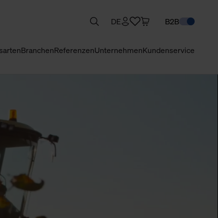
DE
B2B
sarten
Branchen
Referenzen
Unternehmen
Kundenservice