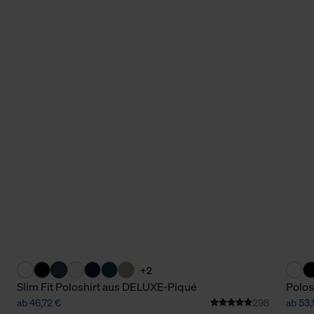
+2
Slim Fit Poloshirt aus DELUXE-Piqué
Polos
ab 46,72 €
298
ab 53,