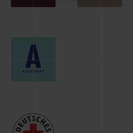
Schaltflächen können Sie die Arten der Cookies selbst
festlegen, die Sie erlauben oder ablehnen möchten und
dies mit einem Klick auf „Auswahl erlauben“ bestätigen.
Fall Sie nur die notwendigen Cookies erlauben möchten,
verwenden wir lediglich die erwähnten technisch
erforderlichen Cookies.
Über den Reiter „Details“ erfahren Sie weiterführende
Informationen über die jeweiligen Cookies und ihren
Verwendungszweck. Bei „Über Cookies“ können Sie
allgemeine Informationen über Cookies einsehen. Über
den Menüpunkt „Datenschutzeinstellungen“ können Sie
jederzeit Ihre Einwilligungserklärung anpassen. Ihre
Einwilligung ist grundsätzlich freiwillig, für die Nutzung
der Webseite nicht erforderlich und kann jederzeit mit
Wirkung für die Zukunft widerrufen. Der Widerruf der
Einwilligung hat jedoch keine Auswirkung auf die
bisherigen Einstellungen und die damit verbundene
Verwendung der Cookies sowie die bis zum Zeitpunkt der