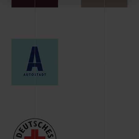
Schaltflächen können Sie die Arten der Cookies selbst
festlegen, die Sie erlauben oder ablehnen möchten und
dies mit einem Klick auf „Auswahl erlauben“ bestätigen.
Fall Sie nur die notwendigen Cookies erlauben möchten,
verwenden wir lediglich die erwähnten technisch
erforderlichen Cookies.
Über den Reiter „Details“ erfahren Sie weiterführende
Informationen über die jeweiligen Cookies und ihren
Verwendungszweck. Bei „Über Cookies“ können Sie
allgemeine Informationen über Cookies einsehen. Über
den Menüpunkt „Datenschutzeinstellungen“ können Sie
jederzeit Ihre Einwilligungserklärung anpassen. Ihre
Einwilligung ist grundsätzlich freiwillig, für die Nutzung
der Webseite nicht erforderlich und kann jederzeit mit
Wirkung für die Zukunft widerrufen. Der Widerruf der
Einwilligung hat jedoch keine Auswirkung auf die
bisherigen Einstellungen und die damit verbundene
Verwendung der Cookies sowie die bis zum Zeitpunkt der