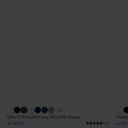
+2
Slim Fit Poloshirt aus DELUXE-Piqué
Polos
ab 46,72 €
298
ab 53,