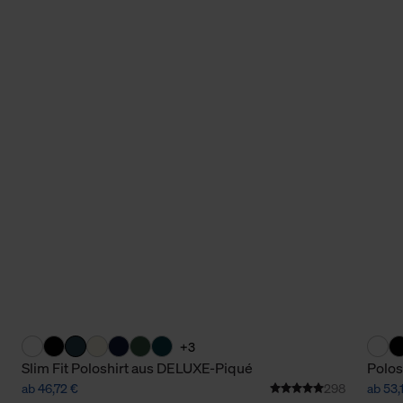
+3
Slim Fit Poloshirt aus DELUXE-Piqué
Polos
ab 46,72 €
298
ab 53,