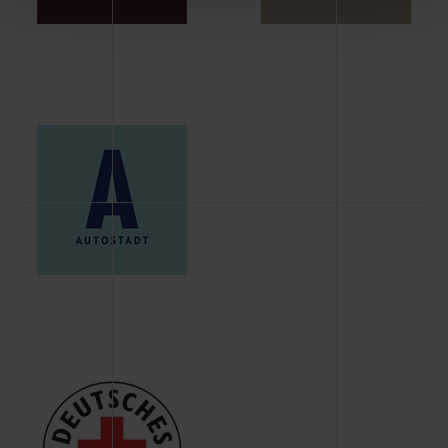
Schaltflächen können Sie die Arten der Cookies selbst
festlegen, die Sie erlauben oder ablehnen möchten und
dies mit einem Klick auf „Auswahl erlauben“ bestätigen.
Fall Sie nur die notwendigen Cookies erlauben möchten,
verwenden wir lediglich die erwähnten technisch
erforderlichen Cookies.
Über den Reiter „Details“ erfahren Sie weiterführende
Informationen über die jeweiligen Cookies und ihren
Verwendungszweck. Bei „Über Cookies“ können Sie
allgemeine Informationen über Cookies einsehen. Über
den Menüpunkt „Datenschutzeinstellungen“ können Sie
jederzeit Ihre Einwilligungserklärung anpassen. Ihre
Einwilligung ist grundsätzlich freiwillig, für die Nutzung
der Webseite nicht erforderlich und kann jederzeit mit
Wirkung für die Zukunft widerrufen. Der Widerruf der
Einwilligung hat jedoch keine Auswirkung auf die
bisherigen Einstellungen und die damit verbundene
Verwendung der Cookies sowie die bis zum Zeitpunkt der