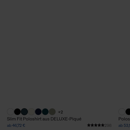
+2
Slim Fit Poloshirt aus DELUXE-Piqué
Polos
ab 46,72 €
298
ab 53,