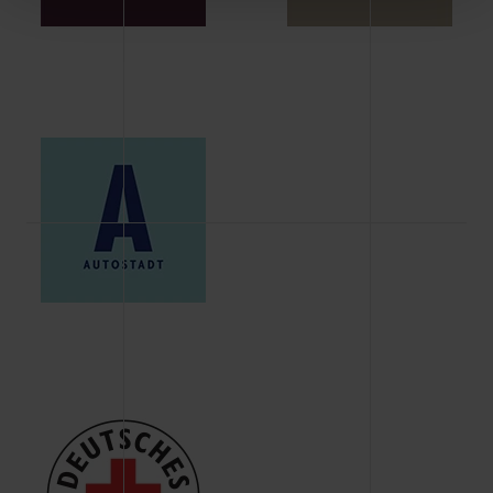
Schaltflächen können Sie die Arten der Cookies selbst
festlegen, die Sie erlauben oder ablehnen möchten und
dies mit einem Klick auf „Auswahl erlauben“ bestätigen.
Fall Sie nur die notwendigen Cookies erlauben möchten,
verwenden wir lediglich die erwähnten technisch
erforderlichen Cookies.
Über den Reiter „Details“ erfahren Sie weiterführende
Informationen über die jeweiligen Cookies und ihren
Verwendungszweck. Bei „Über Cookies“ können Sie
allgemeine Informationen über Cookies einsehen. Über
den Menüpunkt „Datenschutzeinstellungen“ können Sie
jederzeit Ihre Einwilligungserklärung anpassen. Ihre
Einwilligung ist grundsätzlich freiwillig, für die Nutzung
der Webseite nicht erforderlich und kann jederzeit mit
Wirkung für die Zukunft widerrufen. Der Widerruf der
Einwilligung hat jedoch keine Auswirkung auf die
bisherigen Einstellungen und die damit verbundene
Verwendung der Cookies sowie die bis zum Zeitpunkt der