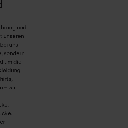
d
Cookies sowie die bis zum Zeitpunkt der Änderung gesammelte
ookies und Web-Technologien sowie die Nutzung Ihrer persönlic
ahrung und
g.
t unseren
bei uns
e, sondern
d um die
skleidung
hirts,
n – wir
cks,
ucke.
er