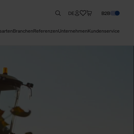
DE
B2B
sarten
Branchen
Referenzen
Unternehmen
Kundenservice