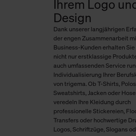
Ihrem Logo un
verbundene Verwendung der 
Design
Weitere Informationen über C
Dank unserer langjährigen Erf
unserer Datenschutzerklärun
der engen Zusammenarbeit mi
Business-Kunden erhalten Sie 
nicht nur erstklassige Produkt
auch umfassenden Service run
Individualisierung Ihrer Beruf
von trigema. Ob T-Shirts, Polos
Sweatshirts, Jacken oder Hose
veredeln Ihre Kleidung durch
professionelle Stickereien, Flo
Transfers oder hochwertige Dr
Logos, Schriftzüge, Slogans od