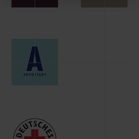
Schaltflächen können Sie die Arten der Cookies selbst
festlegen, die Sie erlauben oder ablehnen möchten und
dies mit einem Klick auf „Auswahl erlauben“ bestätigen.
Fall Sie nur die notwendigen Cookies erlauben möchten,
verwenden wir lediglich die erwähnten technisch
erforderlichen Cookies.
Über den Reiter „Details“ erfahren Sie weiterführende
Informationen über die jeweiligen Cookies und ihren
Verwendungszweck. Bei „Über Cookies“ können Sie
allgemeine Informationen über Cookies einsehen. Über
den Menüpunkt „Datenschutzeinstellungen“ können Sie
jederzeit Ihre Einwilligungserklärung anpassen. Ihre
Einwilligung ist grundsätzlich freiwillig, für die Nutzung
der Webseite nicht erforderlich und kann jederzeit mit
Wirkung für die Zukunft widerrufen. Der Widerruf der
Einwilligung hat jedoch keine Auswirkung auf die
bisherigen Einstellungen und die damit verbundene
Verwendung der Cookies sowie die bis zum Zeitpunkt der