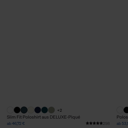
+2
Slim Fit Poloshirt aus DELUXE-Piqué
Polos
ab 46,72 €
298
ab 53,