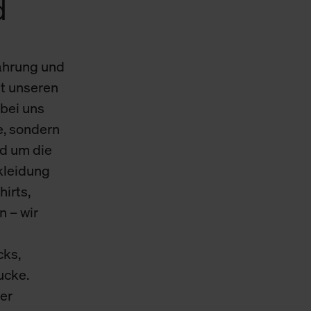
d
Cookies sowie die bis zum Zeitpunkt der Änderung gesammelte
ookies und Web-Technologien sowie die Nutzung Ihrer persönlic
ahrung und
g.
t unseren
bei uns
e, sondern
d um die
skleidung
hirts,
n – wir
cks,
ucke.
er