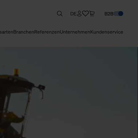
DE
B2B
sarten
Branchen
Referenzen
Unternehmen
Kundenservice