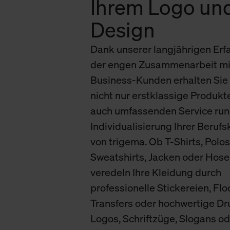
Ihrem Logo un
verbundene Verwendung der 
Design
Weitere Informationen über C
Dank unserer langjährigen Erf
unserer Datenschutzerklärun
der engen Zusammenarbeit mi
Business-Kunden erhalten Sie 
nicht nur erstklassige Produkt
auch umfassenden Service run
Individualisierung Ihrer Beruf
von trigema. Ob T-Shirts, Polos
Sweatshirts, Jacken oder Hose
veredeln Ihre Kleidung durch
professionelle Stickereien, Flo
Transfers oder hochwertige Dr
Logos, Schriftzüge, Slogans od