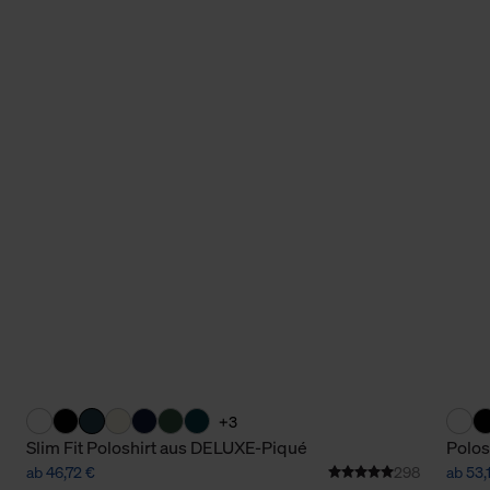
+3
Slim Fit Poloshirt aus DELUXE-Piqué
Polos
ab 46,72 €
298
ab 53,