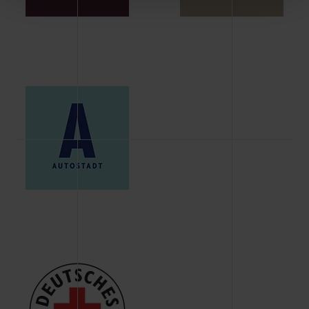
Schaltflächen können Sie die Arten der Cookies selbst
festlegen, die Sie erlauben oder ablehnen möchten und
dies mit einem Klick auf „Auswahl erlauben“ bestätigen.
Fall Sie nur die notwendigen Cookies erlauben möchten,
verwenden wir lediglich die erwähnten technisch
erforderlichen Cookies.
Über den Reiter „Details“ erfahren Sie weiterführende
Informationen über die jeweiligen Cookies und ihren
Verwendungszweck. Bei „Über Cookies“ können Sie
allgemeine Informationen über Cookies einsehen. Über
den Menüpunkt „Datenschutzeinstellungen“ können Sie
jederzeit Ihre Einwilligungserklärung anpassen. Ihre
Einwilligung ist grundsätzlich freiwillig, für die Nutzung
der Webseite nicht erforderlich und kann jederzeit mit
Wirkung für die Zukunft widerrufen. Der Widerruf der
Einwilligung hat jedoch keine Auswirkung auf die
bisherigen Einstellungen und die damit verbundene
Verwendung der Cookies sowie die bis zum Zeitpunkt der