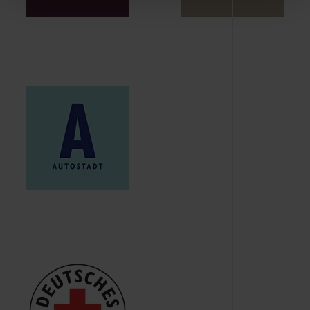
Schaltflächen können Sie die Arten der Cookies selbst
festlegen, die Sie erlauben oder ablehnen möchten und
dies mit einem Klick auf „Auswahl erlauben“ bestätigen.
Fall Sie nur die notwendigen Cookies erlauben möchten,
verwenden wir lediglich die erwähnten technisch
erforderlichen Cookies.
Über den Reiter „Details“ erfahren Sie weiterführende
Informationen über die jeweiligen Cookies und ihren
Verwendungszweck. Bei „Über Cookies“ können Sie
allgemeine Informationen über Cookies einsehen. Über
den Menüpunkt „Datenschutzeinstellungen“ können Sie
jederzeit Ihre Einwilligungserklärung anpassen. Ihre
Einwilligung ist grundsätzlich freiwillig, für die Nutzung
der Webseite nicht erforderlich und kann jederzeit mit
Wirkung für die Zukunft widerrufen. Der Widerruf der
Einwilligung hat jedoch keine Auswirkung auf die
bisherigen Einstellungen und die damit verbundene
Verwendung der Cookies sowie die bis zum Zeitpunkt der