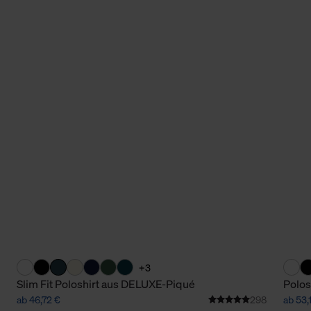
+3
Slim Fit Poloshirt aus DELUXE-Piqué
Polos
ab 46,72 €
298
ab 53,