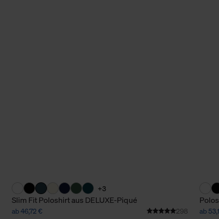
+3
Slim Fit Poloshirt aus DELUXE-Piqué
Polos
ab 46,72 €
298
ab 53,