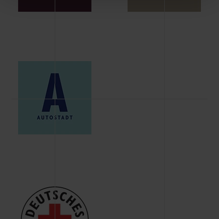
Schaltflächen können Sie die Arten der Cookies selbst
festlegen, die Sie erlauben oder ablehnen möchten und
dies mit einem Klick auf „Auswahl erlauben“ bestätigen.
Fall Sie nur die notwendigen Cookies erlauben möchten,
verwenden wir lediglich die erwähnten technisch
erforderlichen Cookies.
Über den Reiter „Details“ erfahren Sie weiterführende
Informationen über die jeweiligen Cookies und ihren
Verwendungszweck. Bei „Über Cookies“ können Sie
allgemeine Informationen über Cookies einsehen. Über
den Menüpunkt „Datenschutzeinstellungen“ können Sie
jederzeit Ihre Einwilligungserklärung anpassen. Ihre
Einwilligung ist grundsätzlich freiwillig, für die Nutzung
der Webseite nicht erforderlich und kann jederzeit mit
Wirkung für die Zukunft widerrufen. Der Widerruf der
Einwilligung hat jedoch keine Auswirkung auf die
bisherigen Einstellungen und die damit verbundene
Verwendung der Cookies sowie die bis zum Zeitpunkt der