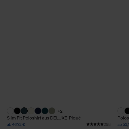
+2
Slim Fit Poloshirt aus DELUXE-Piqué
Polos
ab 46,72 €
298
ab 53,