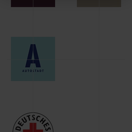
Schaltflächen können Sie die Arten der Cookies selbst
festlegen, die Sie erlauben oder ablehnen möchten und
dies mit einem Klick auf „Auswahl erlauben“ bestätigen.
Fall Sie nur die notwendigen Cookies erlauben möchten,
verwenden wir lediglich die erwähnten technisch
erforderlichen Cookies.
Über den Reiter „Details“ erfahren Sie weiterführende
Informationen über die jeweiligen Cookies und ihren
Verwendungszweck. Bei „Über Cookies“ können Sie
allgemeine Informationen über Cookies einsehen. Über
den Menüpunkt „Datenschutzeinstellungen“ können Sie
jederzeit Ihre Einwilligungserklärung anpassen. Ihre
Einwilligung ist grundsätzlich freiwillig, für die Nutzung
der Webseite nicht erforderlich und kann jederzeit mit
Wirkung für die Zukunft widerrufen. Der Widerruf der
Einwilligung hat jedoch keine Auswirkung auf die
bisherigen Einstellungen und die damit verbundene
Verwendung der Cookies sowie die bis zum Zeitpunkt der