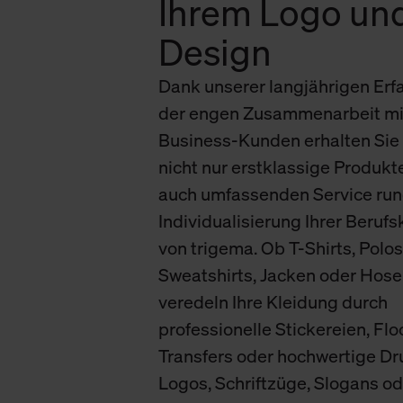
Ihrem Logo un
verbundene Verwendung der 
Design
Weitere Informationen über C
Dank unserer langjährigen Erf
unserer Datenschutzerklärun
der engen Zusammenarbeit mi
Business-Kunden erhalten Sie 
nicht nur erstklassige Produkt
auch umfassenden Service run
Individualisierung Ihrer Beruf
von trigema. Ob T-Shirts, Polos
Sweatshirts, Jacken oder Hose
veredeln Ihre Kleidung durch
professionelle Stickereien, Flo
Transfers oder hochwertige Dr
Logos, Schriftzüge, Slogans od