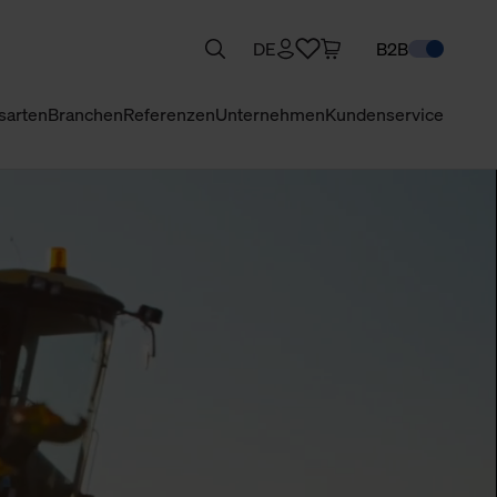
DE
B2B
sarten
Branchen
Referenzen
Unternehmen
Kundenservice