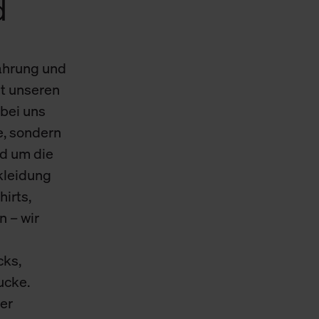
d
Cookies sowie die bis zum Zeitpunkt der Änderung gesammelte
ookies und Web-Technologien sowie die Nutzung Ihrer persönlic
ahrung und
g.
t unseren
bei uns
e, sondern
d um die
skleidung
hirts,
n – wir
cks,
ucke.
er