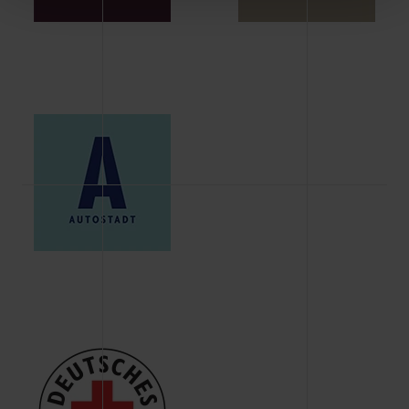
Schaltflächen können Sie die Arten der Cookies selbst
festlegen, die Sie erlauben oder ablehnen möchten und
dies mit einem Klick auf „Auswahl erlauben“ bestätigen.
Fall Sie nur die notwendigen Cookies erlauben möchten,
verwenden wir lediglich die erwähnten technisch
erforderlichen Cookies.
Über den Reiter „Details“ erfahren Sie weiterführende
Informationen über die jeweiligen Cookies und ihren
Verwendungszweck. Bei „Über Cookies“ können Sie
allgemeine Informationen über Cookies einsehen. Über
den Menüpunkt „Datenschutzeinstellungen“ können Sie
jederzeit Ihre Einwilligungserklärung anpassen. Ihre
Einwilligung ist grundsätzlich freiwillig, für die Nutzung
der Webseite nicht erforderlich und kann jederzeit mit
Wirkung für die Zukunft widerrufen. Der Widerruf der
Einwilligung hat jedoch keine Auswirkung auf die
bisherigen Einstellungen und die damit verbundene
Verwendung der Cookies sowie die bis zum Zeitpunkt der