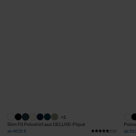
+2
Slim Fit Poloshirt aus DELUXE-Piqué
Polos
ab 46,72 €
298
ab 53,